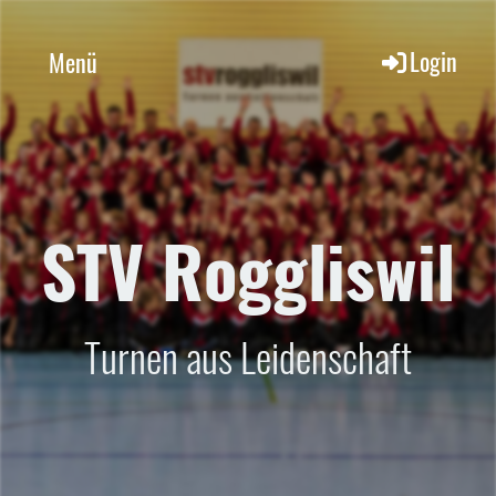
Login
Menü
STV Roggliswil
Turnen aus Leidenschaft