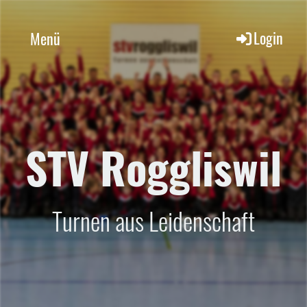
Login
Menü
STV Roggliswil
Turnen aus Leidenschaft