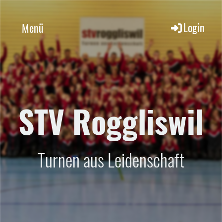
Login
Menü
STV Roggliswil
Turnen aus Leidenschaft