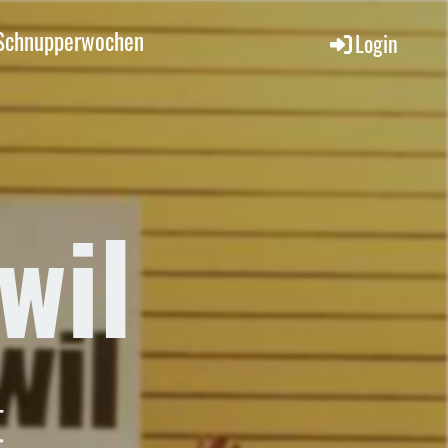
Schnupperwochen
Login
wil
t